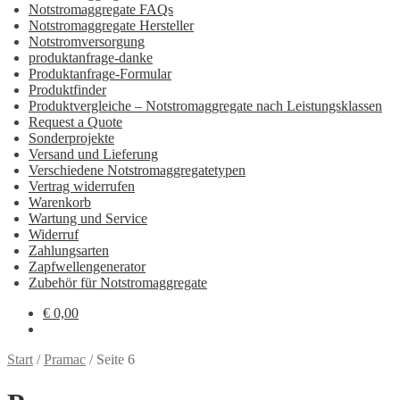
Notstromaggregate FAQs
Notstromaggregate Hersteller
Notstromversorgung
produktanfrage-danke
Produktanfrage-Formular
Produktfinder
Produktvergleiche – Notstromaggregate nach Leistungsklassen
Request a Quote
Sonderprojekte
Versand und Lieferung
Verschiedene Notstromaggregatetypen
Vertrag widerrufen
Warenkorb
Wartung und Service
Widerruf
Zahlungsarten
Zapfwellengenerator
Zubehör für Notstromaggregate
€
0,00
Start
/
Pramac
/
Seite 6