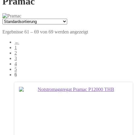
Pramac
Ergebnisse 61 – 69 von 69 werden angezeigt
←
1
2
3
4
5
6